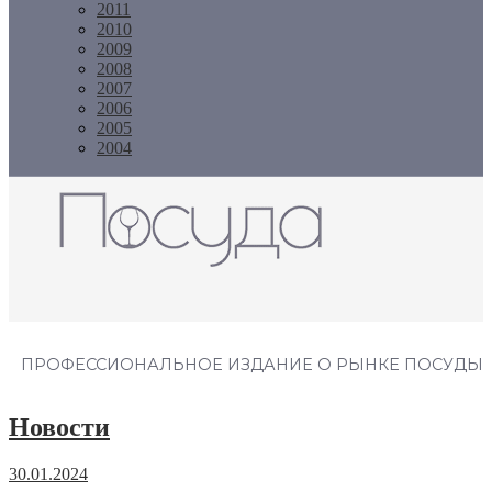
2011
2010
2009
2008
2007
2006
2005
2004
Журнал "Посуда"
ПРОФЕССИОНАЛЬНОЕ ИЗДАНИЕ О РЫНКЕ ПОСУДЫ
Новости
30.01.2024