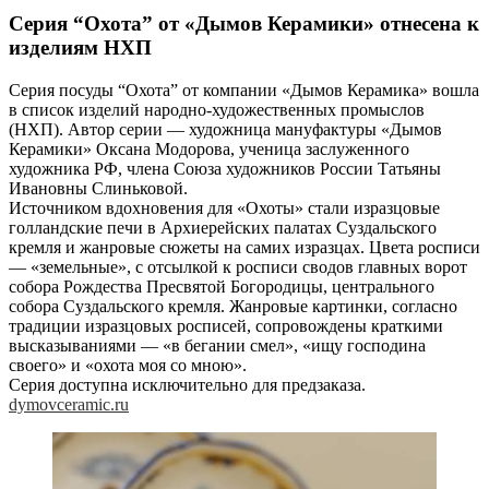
Серия “Охота” от «Дымов Керамики» отнесена к
изделиям НХП
Серия посуды “Охота” от компании «Дымов Керамика» вошла
в список изделий народно-художественных промыслов
(НХП). Автор серии — художница мануфактуры «Дымов
Керамики» Оксана Модорова, ученица заслуженного
художника РФ, члена Союза художников России Татьяны
Ивановны Слиньковой.
Источником вдохновения для «Охоты» стали изразцовые
голландские печи в Архиерейских палатах Суздальского
кремля и жанровые сюжеты на самих изразцах. Цвета росписи
— «земельные», с отсылкой к росписи сводов главных ворот
собора Рождества Пресвятой Богородицы, центрального
собора Суздальского кремля. Жанровые картинки, согласно
традиции изразцовых росписей, сопровождены краткими
высказываниями — «в бегании смел», «ищу господина
своего» и «охота моя со мною».
Серия доступна исключительно для предзаказа.
dymovceramic.ru