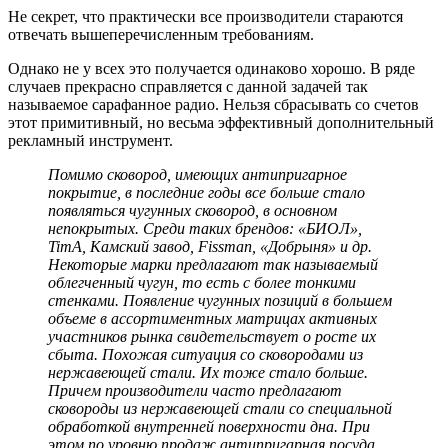
Не секрет, что практически все производители стараются
отвечать вышеперечисленным требованиям.
Однако не у всех это получается одинаково хорошо. В ряде
случаев прекрасно справляется с данной задачей так
называемое сарафанное радио. Нельзя сбрасывать со счетов
этот примитивный, но весьма эффективный дополнительный
рекламный инструмент.
Помимо сковород, имеющих антипригарное
покрытие, в последние годы все больше стало
появляться чугунных сковород, в основном
непокрытых. Среди таких брендов: «БИОЛ»,
TimA, Камский завод, Fissman, «Добрыня» и др.
Некоторые марки предлагают так называемый
облегченный чугун, то есть с более тонкими
стенками. Появление чугунных позиций в большем
объеме в ассортиментных матрицах активных
участников рынка свидетельствует о росте их
сбыта. Похожая ситуация со сковородами из
нержавеющей стали. Их тоже стало больше.
Причем производители часто предлагают
сковороды из нержавеющей стали со специальной
обработкой внутренней поверхности дна. При
этом по уровню продаж антипригарная посуда