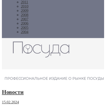
2011
2010
2009
2008
2007
2006
2005
2004
Журнал "Посуда"
ПРОФЕССИОНАЛЬНОЕ ИЗДАНИЕ О РЫНКЕ ПОСУДЫ
Новости
15.02.2024