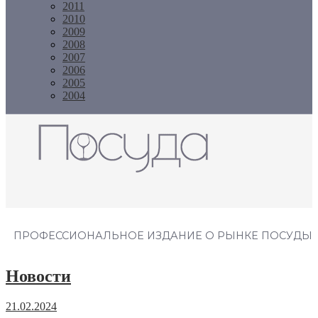
2011
2010
2009
2008
2007
2006
2005
2004
Журнал "Посуда"
ПРОФЕССИОНАЛЬНОЕ ИЗДАНИЕ О РЫНКЕ ПОСУДЫ
Новости
21.02.2024