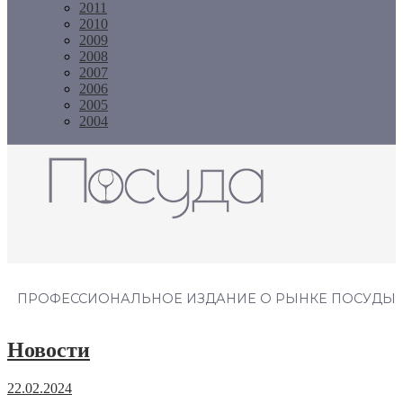
2011
2010
2009
2008
2007
2006
2005
2004
Журнал "Посуда"
ПРОФЕССИОНАЛЬНОЕ ИЗДАНИЕ О РЫНКЕ ПОСУДЫ
Новости
22.02.2024