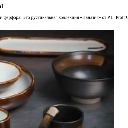
al
й фарфора. Это рустикальная коллекция «Паназия» от P.L. Proff 