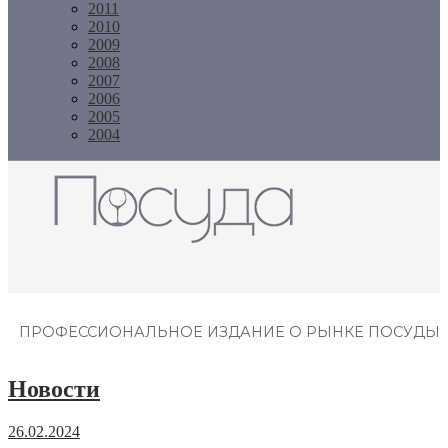
2011
2010
2009
2008
2007
2006
2005
2004
Журнал "Посуда"
ПРОФЕССИОНАЛЬНОЕ ИЗДАНИЕ О РЫНКЕ ПОСУДЫ
Новости
26.02.2024