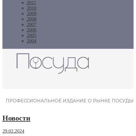
2011
2010
2009
2008
2007
2006
2005
2004
Журнал "Посуда"
ПРОФЕССИОНАЛЬНОЕ ИЗДАНИЕ О РЫНКЕ ПОСУДЫ
Новости
29.02.2024