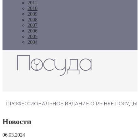
2011
2010
2009
2008
2007
2006
2005
2004
Журнал "Посуда"
ПРОФЕССИОНАЛЬНОЕ ИЗДАНИЕ О РЫНКЕ ПОСУДЫ
Новости
06.03.2024