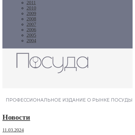
2011
2010
2009
2008
2007
2006
2005
2004
Журнал "Посуда"
ПРОФЕССИОНАЛЬНОЕ ИЗДАНИЕ О РЫНКЕ ПОСУДЫ
Новости
11.03.2024