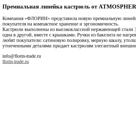
Премиальная линейка кастрюль от ATMOSPHERE
Компания «ФЛОРИН» представила новую премиальную линейку
покупателя на компактное хранение и эргономичность.
Кастрюли выполнены из высококлассной нержавеющей стали 30
одна в другой, вместе с крышками. Ручки из бакелита не нагре
любят покупатели: сатиновую полировку, мерную шкалу, утолщ
утонченными деталями придает кастрюлям элегантный внешний в
info@florin-trade.ru
florin-trade.ru