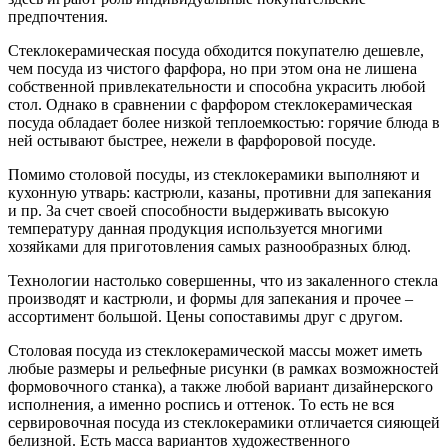
предпочтения.
Стеклокерамическая посуда обходится покупателю дешевле,
чем посуда из чистого фарфора, но при этом она не лишена
собственной привлекательности и способна украсить любой
стол. Однако в сравнении с фарфором стеклокерамическая
посуда обладает более низкой теплоемкостью: горячие блюда в
ней остывают быстрее, нежели в фарфоровой посуде.
Помимо столовой посуды, из стеклокерамики выполняют и
кухонную утварь: кастрюли, казаны, противни для запекания
и пр. За счет своей способности выдерживать высокую
температуру данная продукция используется многими
хозяйками для приготовления самых разнообразных блюд.
Технологии настолько совершенны, что из закаленного стекла
производят и кастрюли, и формы для запекания и прочее –
ассортимент большой. Цены сопоставимы друг с другом.
Столовая посуда из стеклокерамической массы может иметь
любые размеры и рельефные рисунки (в рамках возможностей
формовочного станка), а также любой вариант дизайнерского
исполнения, а именно роспись и оттенок. То есть не вся
сервировочная посуда из стеклокерамики отличается сияющей
белизной. Есть масса вариантов художественного