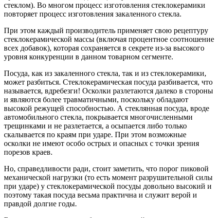
стеклом). Во многом процесс изготовления стеклокерамики
повторяет процесс изготовления закаленного стекла.
При этом каждый производитель применяет свою рецептуру
стеклокерамической массы (включая процентное соотношение
всех добавок), которая сохраняется в секрете из-за высокого
уровня конкуренции в данном товарном сегменте.
Посуда, как из закаленного стекла, так и из стеклокерамики,
может разбиться. Стеклокерамическая посуда разбивается, что
называется, вдребезги! Осколки разлетаются далеко в стороны
и являются более травматичными, поскольку обладают
высокой режущей способностью. А стеклянная посуда, вроде
автомобильного стекла, покрывается многочисленными
трещинками и не разлетается, а осыпается либо только
скалывается по краям при ударе. При этом возможные
осколки не имеют особо острых и опасных с точки зрения
порезов краев.
Но, справедливости ради, стоит заметить, что порог пиковой
механической нагрузки (то есть момент разрушительной силы
при ударе) у стеклокерамической посуды довольно высокий и
поэтому такая посуда весьма практична и служит верой и
правдой долгие годы.