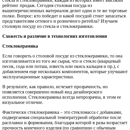
стекла и стеклокерамики, каждая из которых имеет высокий
рейтинг продаж. Сегодня столовая посуда из
вышеперечисленных материалов делит одни и те же торговые
полки. Вопрос: кто победит и какой посудой стоит запасаться
представителям сетевого и розничного ритейла? Изучаем
столовую посуду из стекла и стеклокерамики.
Схожесть и различие в технологиях изготовления
Стеклокерамика
Если говорить о столовой посуде из стеклокерамики, то она
изготавливается из того же сырья, что и стекло (кварцевый
песок, сода или поташ, известь или окись кальция и пр.), с
добавлением еще нескольких компонентов, которые улучшают
эксплуатационные характеристики.
В результате, как правило, исчезает прозрачность, но
появляется совершенно новый вид дизайнерского
исполнения. Стеклокерамика всегда непрозрачна, в этом ее
визуальное отличие.
Фактически стеклокерамика – это стекломасса с добавками,
подвергаемая специальной температурной обработке после
расплавки и формования, благодаря которой в разы возрастает
прочность конечного изделия (по сравнению с обычным