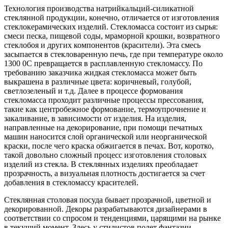
Технология производства натрийкальций-силикатной
стеклянной продукции, конечно, отличается от изготовления
стеклокерамических изделий. Стекломасса состоит из сырья:
смеси песка, пищевой соды, мраморной крошки, возвратного
стеклобоя и других компонентов (красители). Эта смесь
засыпается в стекловаренную печь, где при температуре около
1300 0C превращается в расплавленную стекломассу. По
требованию заказчика жидкая стекломасса может быть
выкрашена в различные цвета: коричневый, голубой,
светлозеленый и т.д. Далее в процессе формования
стекломасса проходит различные процессы прессования,
такие как центробежное формование, термоупрочнение и
закаливание, в зависимости от изделия. На изделия,
направленные на декорирование, при помощи печатных
машин наносится слой органической или неорганической
краски, после чего краска обжигается в печах. Вот, коротко,
такой довольно сложный процесс изготовления столовых
изделий из стекла. В стеклянных изделиях преобладает
прозрачность, а визуальная плотность достигается за счет
добавления в стекломассу красителей.
Стеклянная столовая посуда бывает прозрачной, цветной и
декорированной. Декоры разрабатываются дизайнерами в
соответствии со спросом и тенденциями, царящими на рынке
в текущий момент. Здесь у стилистов полет фантазии