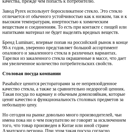
качества, прежде чем попасть к потребителю.
Завод Pyrex использует боросиликатное стекло. Это стекло
отличается от обычного устойчивостью как к низким, так и к
высоким температурам, инертностью к химическим
веществам и соединениям. То есть при контакте с пищей или
напитками материал не будет выделять вредных веществ.
Бренд Luminarc, впервые попав на российский рынок в конце
90-х годов, уверенно представляет большой ассортимент
опалового и закаленного стекла в различных вариантах.
Тарелки из закаленного стекла окрашенные в массе, что дает
им увеличенное количество потребительских свойств.
Столовая посуда компании
Pasabahce ценится рестораторами за ее непревзойденное
качество стекла, а также за сравнительно недорогой ценник.
Такая посуда по карману и обычным домохозяйкам, которые
ценят качество и функциональность столовых предметов за
небольшую цену.
Но сегодня на рынке довольно много производителей, чьи
имена пока ни о чем покупателю не говорят за исключением
того, что товар произведен в Китае или иной стране
Азиатского региона. При этом такая посуда согласно