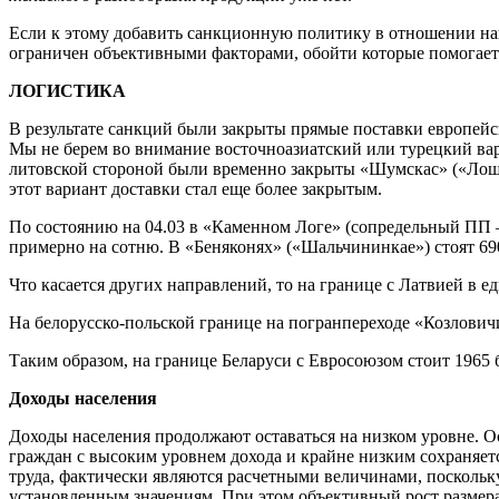
Если к этому добавить санкционную политику в отношении наш
ограничен объективными факторами, обойти которые помогает 
ЛОГИСТИКА
В результате санкций были закрыты прямые поставки европейс
Мы не берем во внимание восточноазиатский или турецкий вари
литовской стороной были временно закрыты «Шумскас» («Лоша»
этот вариант доставки стал еще более закрытым.
По состоянию на 04.03 в «Каменном Логе» (сопредельный ПП – 
примерно на сотню. В «Беняконях» («Шальчининкае») стоят 69
Что касается других направлений, то на границе с Латвией 
На белорусско-польской границе на погранпереходе «Козлович
Таким образом, на границе Беларуси с Евросоюзом стоит 1965 
Доходы населения
Доходы населения продолжают оставаться на низком уровне. Ос
граждан с высоким уровнем дохода и крайне низким сохраняет
труда, фактически являются расчетными величинами, поскольк
установленным значениям. При этом объективный рост размера 