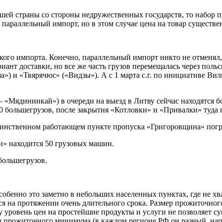
ей страны со стороны недружественных государств, то набор п
параллельный импорт, но в этом случае цена на товар существе
кого импорта. Конечно, параллельный импорт никто не отменял,
ант доставки, но все же часть грузов перемещалась через польс
) и «Твярячюс» («Видзы»). А с 1 марта с.г. по инициативе Ви
«Мядининкай») в очереди на выезд в Литву сейчас находятся бо
0 большегрузов, после закрытия «Котловки» и «Привалки» туда п
в единственном работающем пункте пропуска «Григоровщина» по
и» находится 50 грузовых машин.
большегрузов.
обенно это заметно в небольших населенных пунктах, где не хва
ся на протяжении очень длительного срока. Размер прожиточног
у уровень цен на простейшие продукты и услуги не позволяет 
прожиточного минимума (в каждом регионе РФ он разный, наприм