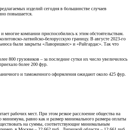
редлагаемых изделий сегодня в большинстве случаев
нно повышается.
 и многие компании приспособились к этим обстоятельствам.
колитовско-латвийско-белорусскую границу. В августе 2023-го
льнюса были закрыты «Лаворишкес» и «Райгардас». Так что
лее 800 грузовиков – за последние сутки их число увеличилось
риехало более 200 фур.
граничного и таможенного оформления ожидают около 425 фур.
тает рабочих мест. При этом резкое расслоение общества на
о минимума, равно как и размер минимального размера оплаты
существовать на суммы, соответствующие минимальным
ер, в Москве – 22 662 руб., Липецкой области – 12 661 руб.,