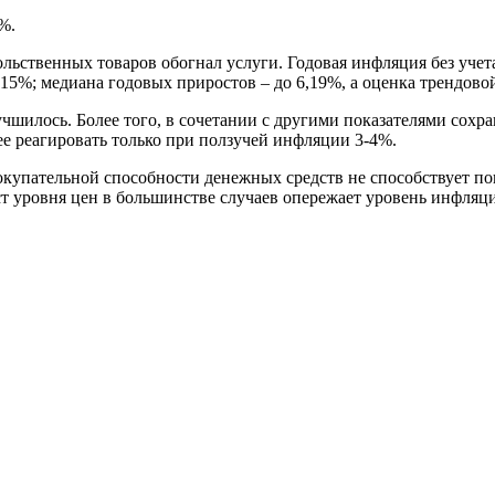
%.
ольственных товаров обогнал услуги. Годовая инфляция без уче
,15%; медиана годовых приростов – до 6,19%, а оценка трендово
учшилось. Более того, в сочетании с другими показателями сох
е реагировать только при ползучей инфляции 3-4%.
окупательной способности денежных средств не способствует п
ост уровня цен в большинстве случаев опережает уровень инфляц