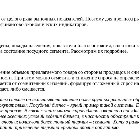
ь от целого ряда рыночных показателей. Поэтому для прогноза 
 финансово-экономических индикаторов.
ены, доходы населения, показатели благосостояния, валютный к
 состояние посудного сегмента. Рассмотрим их подробнее.
ние объемов предлагаемого товара со стороны продавцов и сниж
ости. При этом можно отметить и снижение спроса на определе
ается от сомнительных изделий, формируя отложенный спрос на
дает, либо смещается.
тем сильнее он испытывает влияние более крупных рыночных об
упателями. Посудный бизнес – яркий пример такой системы. Е
продаж. В связи с этим многие справедливо говорили о посудно
лее жестких условий ведения бизнеса, в частности обострения 
новь используют более точный термин – сегмент. Хотя в рамка
пании, применение термина «рынок» вполне допустимо.