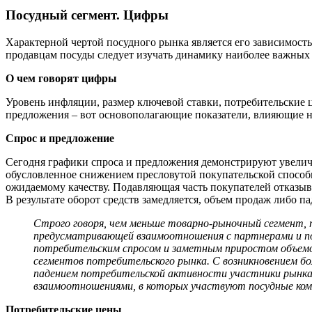
Посудный сегмент. Цифры
Характерной чертой посудного рынка является его зависимост
продавцам посуды следует изучать динамику наиболее важных
О чем говорят цифры
Уровень инфляции, размер ключевой ставки, потребительские ц
предложения – вот основополагающие показатели, влияющие на
Спрос и предложение
Сегодня графики спроса и предложения демонстрируют увеличе
обусловленное снижением пресловутой покупательской способн
ожидаемому качеству. Подавляющая часть покупателей отказыв
В результате оборот средств замедляется, объем продаж либо па
Строго говоря, чем меньше товарно-рыночный сегмент, 
предусматривающей взаимоотношения с партнерами и пок
потребительским спросом и заметным приростом объемов 
сегментов потребительского рынка. С возникновением бо
падением потребительской активности участники рынка в
взаимоотношениями, в которых участвуют посудные ком
Потребительские цены