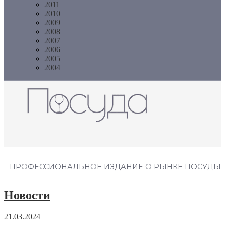
2011
2010
2009
2008
2007
2006
2005
2004
Журнал "Посуда"
ПРОФЕССИОНАЛЬНОЕ ИЗДАНИЕ О РЫНКЕ ПОСУДЫ
Новости
21.03.2024