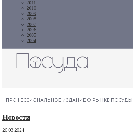
2011
2010
2009
2008
2007
2006
2005
2004
Журнал "Посуда"
ПРОФЕССИОНАЛЬНОЕ ИЗДАНИЕ О РЫНКЕ ПОСУДЫ
Новости
26.03.2024