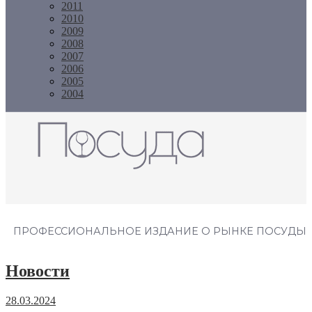
2011
2010
2009
2008
2007
2006
2005
2004
Журнал "Посуда"
ПРОФЕССИОНАЛЬНОЕ ИЗДАНИЕ О РЫНКЕ ПОСУДЫ
Новости
28.03.2024