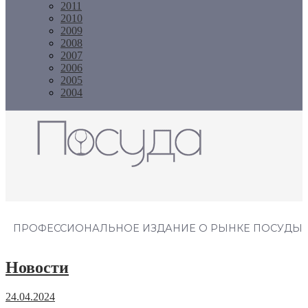
2011
2010
2009
2008
2007
2006
2005
2004
Журнал "Посуда"
ПРОФЕССИОНАЛЬНОЕ ИЗДАНИЕ О РЫНКЕ ПОСУДЫ
Новости
24.04.2024