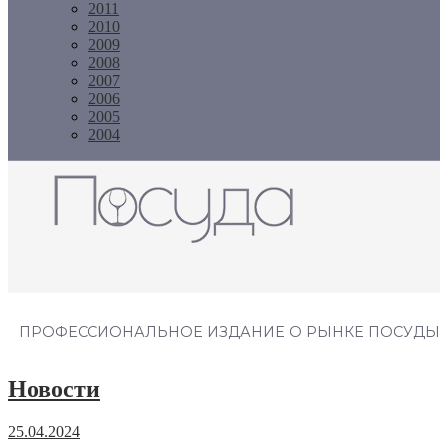
2011
2010
2009
2008
2007
2006
2005
2004
Журнал "Посуда"
ПРОФЕССИОНАЛЬНОЕ ИЗДАНИЕ О РЫНКЕ ПОСУДЫ
Новости
25.04.2024