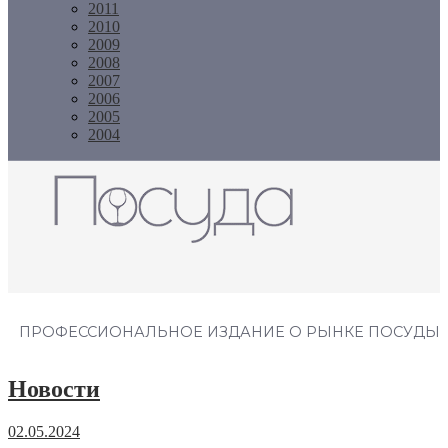
2011
2010
2009
2008
2007
2006
2005
2004
Журнал "Посуда"
ПРОФЕССИОНАЛЬНОЕ ИЗДАНИЕ О РЫНКЕ ПОСУДЫ
Новости
02.05.2024