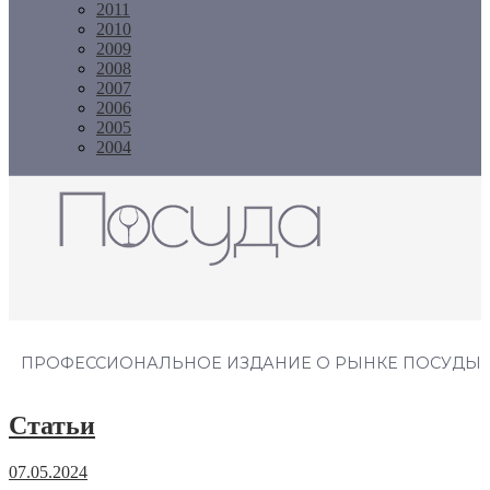
2011
2010
2009
2008
2007
2006
2005
2004
Журнал "Посуда"
ПРОФЕССИОНАЛЬНОЕ ИЗДАНИЕ О РЫНКЕ ПОСУДЫ
Статьи
07.05.2024