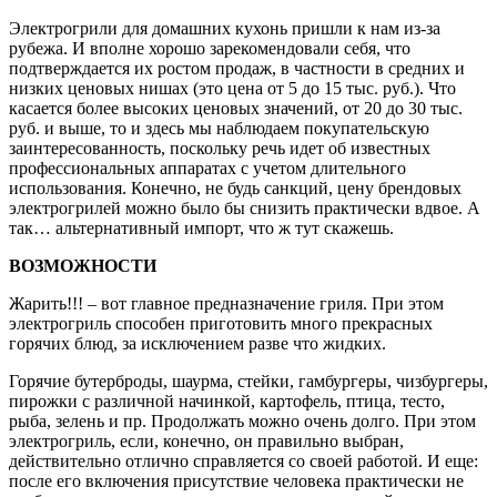
Электрогрили для домашних кухонь пришли к нам из-за
рубежа. И вполне хорошо зарекомендовали себя, что
подтверждается их ростом продаж, в частности в средних и
низких ценовых нишах (это цена от 5 до 15 тыс. руб.). Что
касается более высоких ценовых значений, от 20 до 30 тыс.
руб. и выше, то и здесь мы наблюдаем покупательскую
заинтересованность, поскольку речь идет об известных
профессиональных аппаратах с учетом длительного
использования. Конечно, не будь санкций, цену брендовых
электрогрилей можно было бы снизить практически вдвое. А
так… альтернативный импорт, что ж тут скажешь.
ВОЗМОЖНОСТИ
Жарить!!! – вот главное предназначение гриля. При этом
электрогриль способен приготовить много прекрасных
горячих блюд, за исключением разве что жидких.
Горячие бутерброды, шаурма, стейки, гамбургеры, чизбургеры,
пирожки с различной начинкой, картофель, птица, тесто,
рыба, зелень и пр. Продолжать можно очень долго. При этом
электрогриль, если, конечно, он правильно выбран,
действительно отлично справляется со своей работой. И еще:
после его включения присутствие человека практически не