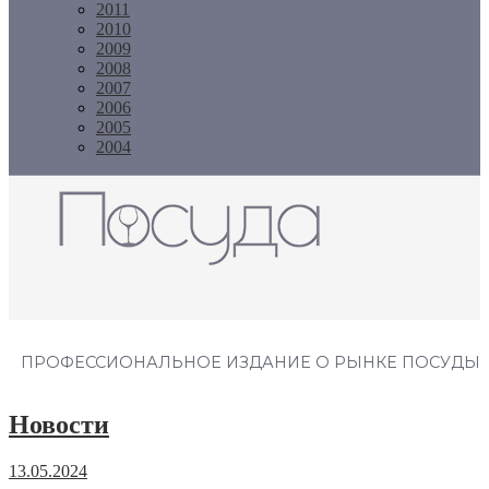
2011
2010
2009
2008
2007
2006
2005
2004
Журнал "Посуда"
ПРОФЕССИОНАЛЬНОЕ ИЗДАНИЕ О РЫНКЕ ПОСУДЫ
Новости
13.05.2024