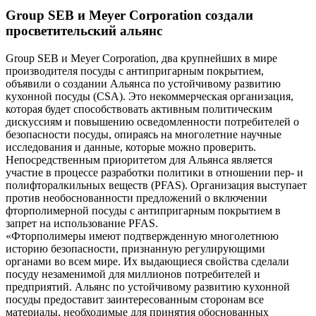
Group SEB и Meyer Corporation создали
просветительский альянс
Group SEB и Meyer Corporation, два крупнейших в мире
производителя посуды с антипригарным покрытием,
объявили о создании Альянса по устойчивому развитию
кухонной посуды (CSA). Это некоммерческая организация,
которая будет способствовать активным политическим
дискуссиям и повышению осведомленности потребителей о
безопасности посуды, опираясь на многолетние научные
исследования и данные, которые можно проверить.
Непосредственным приоритетом для Альянса является
участие в процессе разработки политики в отношении пер- и
полифторалкильных веществ (PFAS). Организация выступает
против необоснованности предложений о включении
фторполимерной посуды с антипригарным покрытием в
запрет на использование PFAS.
«Фторполимеры имеют подтвержденную многолетнюю
историю безопасности, признанную регулирующими
органами во всем мире. Их выдающиеся свойства сделали
посуду незаменимой для миллионов потребителей и
предприятий. Альянс по устойчивому развитию кухонной
посуды предоставит заинтересованным сторонам все
материалы, необходимые для принятия обоснованных