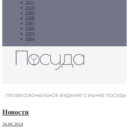
2011
2010
2009
2008
2007
2006
2005
2004
Журнал "Посуда"
ПРОФЕССИОНАЛЬНОЕ ИЗДАНИЕ О РЫНКЕ ПОСУДЫ
Новости
26.06.2024