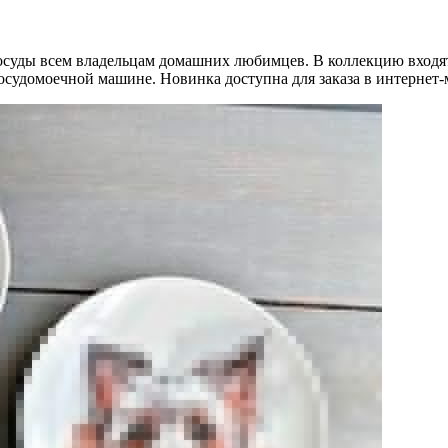
уды всем владельцам домашних любимцев. В коллекцию входят 
посудомоечной машине. Новинка доступна для заказа в интернет