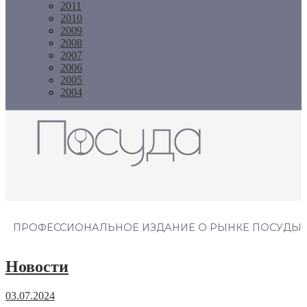
2011
2010
2009
2008
2007
2006
2005
2004
Журнал "Посуда"
ПРОФЕССИОНАЛЬНОЕ ИЗДАНИЕ О РЫНКЕ ПОСУДЫ
Новости
03.07.2024