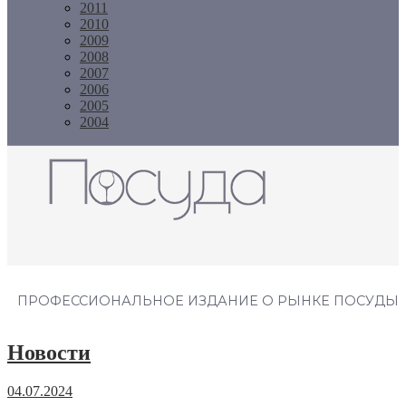
2011
2010
2009
2008
2007
2006
2005
2004
Журнал "Посуда"
ПРОФЕССИОНАЛЬНОЕ ИЗДАНИЕ О РЫНКЕ ПОСУДЫ
Новости
04.07.2024