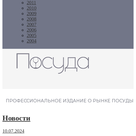
2011
2010
2009
2008
2007
2006
2005
2004
Журнал "Посуда"
ПРОФЕССИОНАЛЬНОЕ ИЗДАНИЕ О РЫНКЕ ПОСУДЫ
Новости
10.07.2024