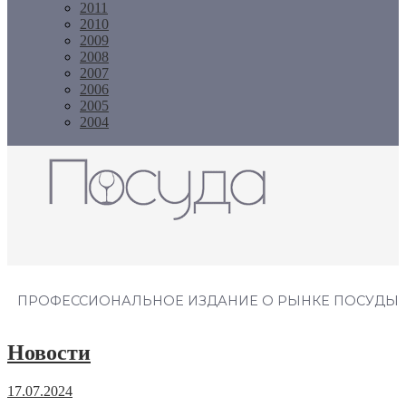
2011
2010
2009
2008
2007
2006
2005
2004
Журнал "Посуда"
ПРОФЕССИОНАЛЬНОЕ ИЗДАНИЕ О РЫНКЕ ПОСУДЫ
Новости
17.07.2024