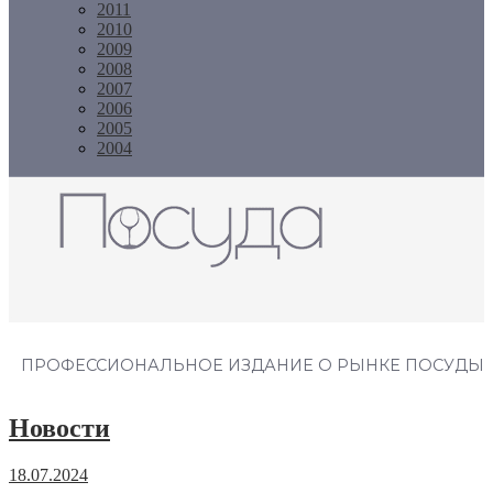
2011
2010
2009
2008
2007
2006
2005
2004
Журнал "Посуда"
ПРОФЕССИОНАЛЬНОЕ ИЗДАНИЕ О РЫНКЕ ПОСУДЫ
Новости
18.07.2024