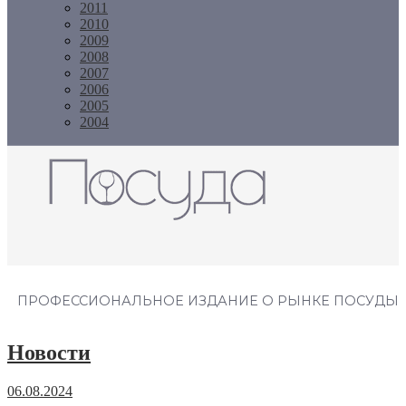
2011
2010
2009
2008
2007
2006
2005
2004
Журнал "Посуда"
ПРОФЕССИОНАЛЬНОЕ ИЗДАНИЕ О РЫНКЕ ПОСУДЫ
Новости
06.08.2024