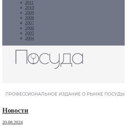
2011
2010
2009
2008
2007
2006
2005
2004
Журнал "Посуда"
ПРОФЕССИОНАЛЬНОЕ ИЗДАНИЕ О РЫНКЕ ПОСУДЫ
Новости
20.08.2024