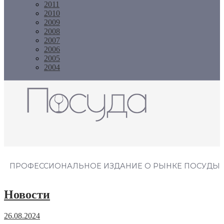
2011
2010
2009
2008
2007
2006
2005
2004
Журнал "Посуда"
ПРОФЕССИОНАЛЬНОЕ ИЗДАНИЕ О РЫНКЕ ПОСУДЫ
Новости
26.08.2024