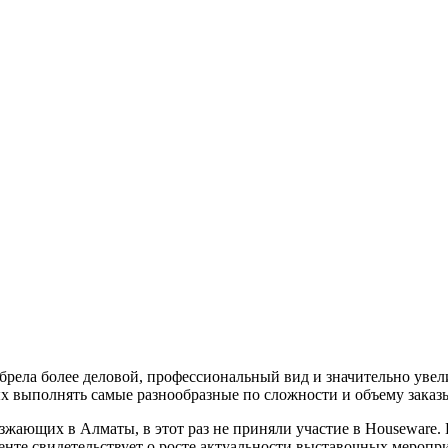
обрела более деловой, профессиональный вид и значительно увел
ых выполнять самые разнообразные по сложности и объему заказ
жающих в Алматы, в этот раз не приняли участие в Houseware.
енте свидетельствует о росте актуальности выставочных меропр