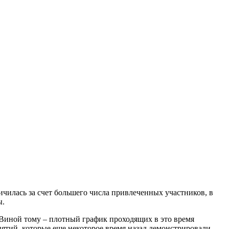
ичилась за счет большего числа привлеченных участников, в
ы.
 Виной тому – плотный график проходящих в это время
иятий, которые еще некоторое время назад демонстрировали