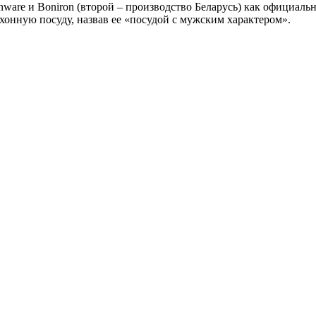
are и Boniron (второй – производство Беларусь) как официаль
хонную посуду, назвав ее «посудой с мужским характером».