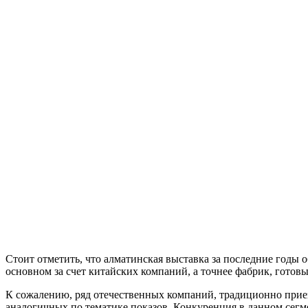
Стоит отметить, что алматинская выставка за последние годы 
основном за счет китайских компаний, а точнее фабрик, готов
К сожалению, ряд отечественных компаний, традиционно приез
аналогичных по тематике показов. Конкуренция в данном сегм