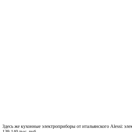
Здесь же кухонные электроприборы от итальянского Alessi: элек
139-140 тыс. руб.