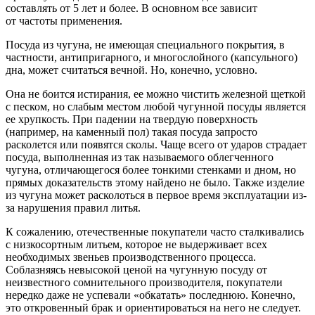
составлять от 5 лет и более. В основном все зависит
от частоты применения.
Посуда из чугуна, не имеющая специального покрытия, в
частности, антипригарного, и многослойного (капсульного)
дна, может считаться вечной. Но, конечно, условно.
Она не боится истирания, ее можно чистить железной щеткой
с песком, но слабым местом любой чугунной посуды является
ее хрупкость. При падении на твердую поверхность
(например, на каменный пол) такая посуда запросто
расколется или появятся сколы. Чаще всего от ударов страдает
посуда, выполненная из так называемого облегченного
чугуна, отличающегося более тонкими стенками и дном, но
прямых доказательств этому найдено не было. Также изделие
из чугуна может расколоться в первое время эксплуатации из-
за нарушения правил литья.
К сожалению, отечественные покупатели часто сталкивались
с низкосортным литьем, которое не выдерживает всех
необходимых звеньев производственного процесса.
Соблазняясь невысокой ценой на чугунную посуду от
неизвестного сомнительного производителя, покупатели
нередко даже не успевали «обкатать» последнюю. Конечно,
это откровенный брак и ориентироваться на него не следует.