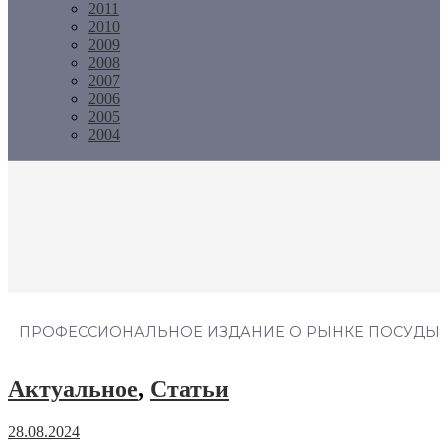
2011
2010
2009
2008
2007
2006
2005
2004
Журнал "Посуда"
ПРОФЕССИОНАЛЬНОЕ ИЗДАНИЕ О РЫНКЕ ПОСУДЫ
Актуальное
,
Статьи
28.08.2024