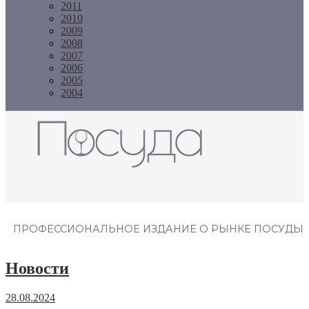
2011
2010
2009
2008
2007
2006
2005
2004
Журнал "Посуда"
ПРОФЕССИОНАЛЬНОЕ ИЗДАНИЕ О РЫНКЕ ПОСУДЫ
Новости
28.08.2024