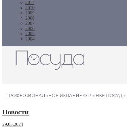
2011
2010
2009
2008
2007
2006
2005
2004
Журнал "Посуда"
ПРОФЕССИОНАЛЬНОЕ ИЗДАНИЕ О РЫНКЕ ПОСУДЫ
Новости
29.08.2024