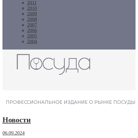
2011
2010
2009
2008
2007
2006
2005
2004
Журнал "Посуда"
ПРОФЕССИОНАЛЬНОЕ ИЗДАНИЕ О РЫНКЕ ПОСУДЫ
Новости
06.09.2024