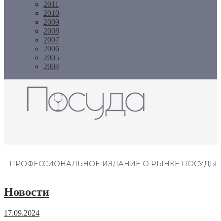
2011
2010
2009
2008
2007
2006
2005
2004
Журнал "Посуда"
ПРОФЕССИОНАЛЬНОЕ ИЗДАНИЕ О РЫНКЕ ПОСУДЫ
Новости
17.09.2024