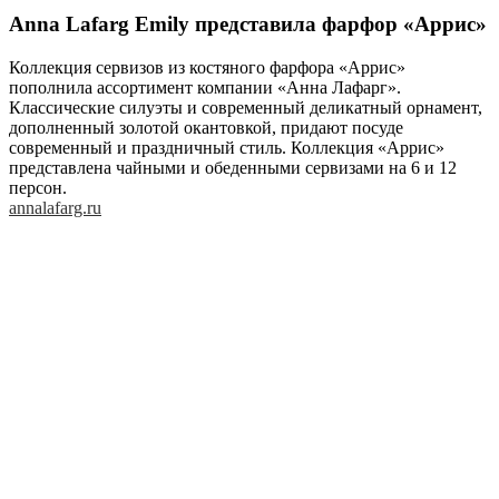
Anna Lafarg Emily представила фарфор «Аррис»
Коллекция сервизов из костяного фарфора «Аррис»
пополнила ассортимент компании «Анна Лафарг».
Классические силуэты и современный деликатный орнамент,
дополненный золотой окантовкой, придают посуде
современный и праздничный стиль. Коллекция «Аррис»
представлена чайными и обеденными сервизами на 6 и 12
персон.
annalafarg.ru