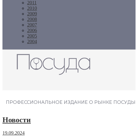
2011
2010
2009
2008
2007
2006
2005
2004
Журнал "Посуда"
ПРОФЕССИОНАЛЬНОЕ ИЗДАНИЕ О РЫНКЕ ПОСУДЫ
Новости
19.09.2024