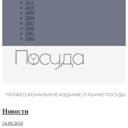
2011
2010
2009
2008
2007
2006
2005
2004
Журнал "Посуда"
ПРОФЕССИОНАЛЬНОЕ ИЗДАНИЕ О РЫНКЕ ПОСУДЫ
Новости
24.09.2024