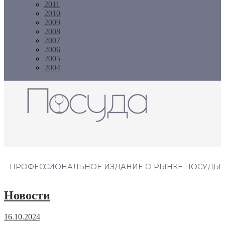
2011
2010
2009
2008
2007
2006
2005
2004
Журнал "Посуда"
ПРОФЕССИОНАЛЬНОЕ ИЗДАНИЕ О РЫНКЕ ПОСУДЫ
Новости
16.10.2024