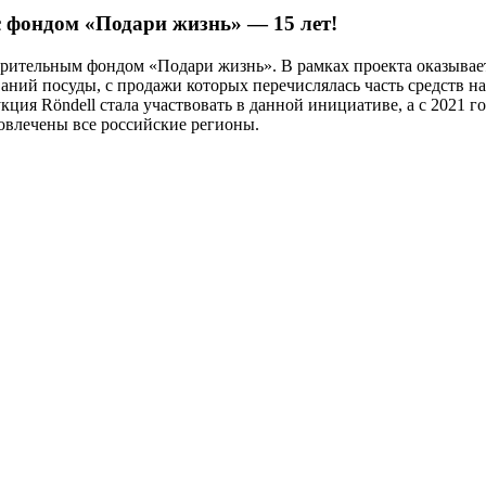
 фондом «Подари жизнь» — 15 лет!
творительным фондом «Подари жизнь». В рамках проекта оказыва
ваний посуды, с продажи которых перечислялась часть средств н
ция Röndell стала участвовать в данной инициативе, а с 2021 г
вовлечены все российские регионы.