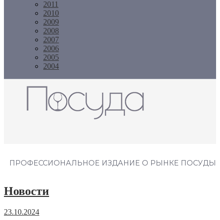
2011
2010
2009
2008
2007
2006
2005
2004
Журнал "Посуда"
ПРОФЕССИОНАЛЬНОЕ ИЗДАНИЕ О РЫНКЕ ПОСУДЫ
Новости
23.10.2024