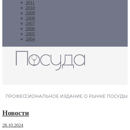
2011
2010
2009
2008
2007
2006
2005
2004
Журнал "Посуда"
ПРОФЕССИОНАЛЬНОЕ ИЗДАНИЕ О РЫНКЕ ПОСУДЫ
Новости
28.10.2024