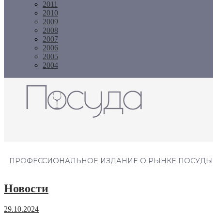
2011
2010
2009
2008
2007
2006
2005
2004
Журнал "Посуда"
ПРОФЕССИОНАЛЬНОЕ ИЗДАНИЕ О РЫНКЕ ПОСУДЫ
Новости
29.10.2024