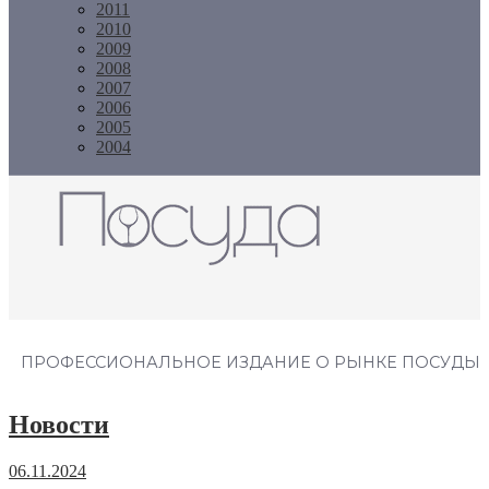
2011
2010
2009
2008
2007
2006
2005
2004
Журнал "Посуда"
ПРОФЕССИОНАЛЬНОЕ ИЗДАНИЕ О РЫНКЕ ПОСУДЫ
Новости
06.11.2024