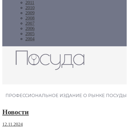
2011
2010
2009
2008
2007
2006
2005
2004
Журнал "Посуда"
ПРОФЕССИОНАЛЬНОЕ ИЗДАНИЕ О РЫНКЕ ПОСУДЫ
Новости
12.11.2024