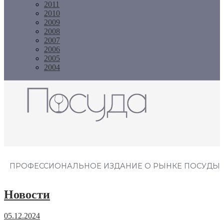
2011
2010
2009
2008
2007
2006
2005
2004
Журнал "Посуда"
ПРОФЕССИОНАЛЬНОЕ ИЗДАНИЕ О РЫНКЕ ПОСУДЫ
Новости
05.12.2024